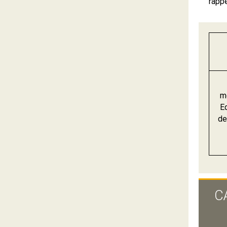
rapp
mo
E
de
C