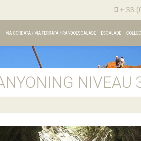
+ 33 (
G
VIA CORDATA / VIA FERRATA / RANDOESCALADE
ESCALADE
COLLEC
ANYONING NIVEAU 