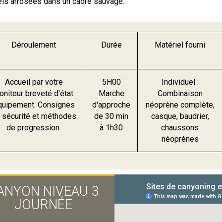
els arrosées dans un cadre sauvage.
Déroulement
Durée
Matériel fourni
Accueil par votre
5H00
Individuel :
niteur breveté d'état.
Marche
Combinaison
quipement. Consignes
d'approche
néoprène complète,
 sécurité et méthodes
de 30 min
casque, baudrier,
de progression.
à 1h30
chaussons
néoprènes
ANYON NIVEAU 3
JOURNÉE