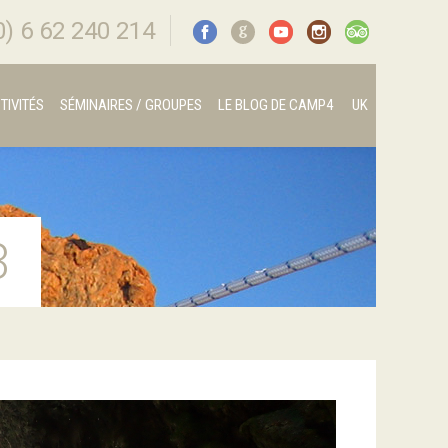
0) 6 62 240 214
G
TIVITÉS
SÉMINAIRES / GROUPES
LE BLOG DE CAMP4
UK
3