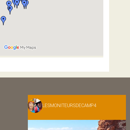
LESMONITEURSDECAMP4