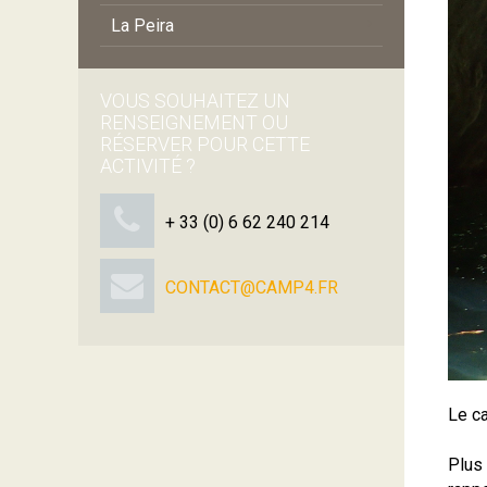
La Peira
VOUS SOUHAITEZ UN
RENSEIGNEMENT OU
RÉSERVER POUR CETTE
ACTIVITÉ ?
+ 33 (0) 6 62 240 214
CONTACT@CAMP4.FR
Le ca
Plus 