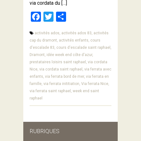
via cordata du […]
Facebook
Twitter
Partager
activités ados,
activités ados 83,
activités
cap du dramont,
activités enfants,
cours
d'escalade 83,
cours d'escalade saint raphael,
Dramont,
idée week end côte d'azur,
prestataires loisirs saint raphael,
via cordata
Nice,
via cordata saint raphael,
via ferrata avec
enfants,
via ferrata bord de mer,
via ferrata en
famille,
via ferrata inititiation,
Via ferrata Nice,
via ferrata saint raphael,
week end saint
raphael
RUBRIQUES