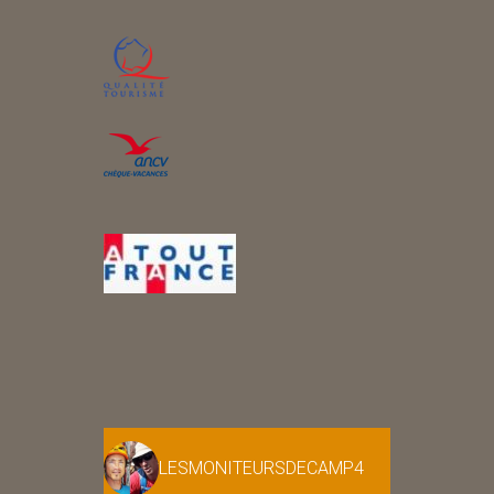
LESMONITEURSDECAMP4