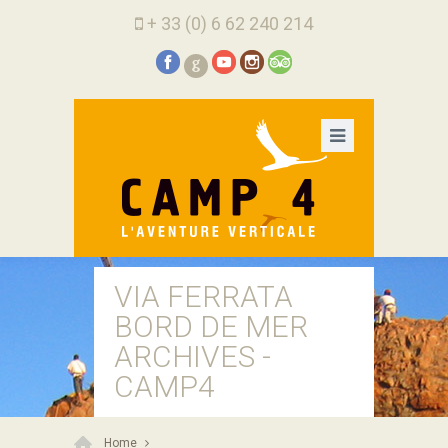
+ 33 (0) 6 62 240 214
G
VIA FERRATA
BORD DE MER
ARCHIVES -
CAMP4
Home