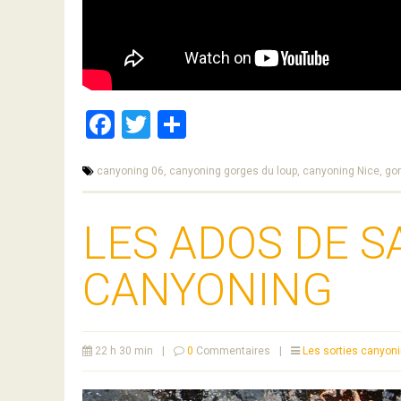
Facebook
Twitter
Partager
canyoning 06,
canyoning gorges du loup,
canyoning Nice,
gor
LES ADOS DE S
CANYONING
22 h 30 min
|
0
Commentaires
|
Les sorties canyon