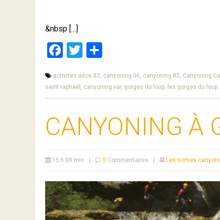
&nbsp […]
Facebook
Twitter
Partager
activités ados 83,
canyoning 06,
canyoning 83,
Canyoning C
saint raphael,
canyoning var,
gorges du loup,
les gorges du loup
CANYONING À 
15 h 09 min
|
0
Commentaires
|
Les sorties canyon