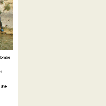
rplombe
et
r une