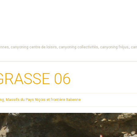
annes,
canyoning centre de loisirs,
canyoning collectivités,
canyoning fréjus;,
can
GRASSE 06
ing
,
Massifs du Pays Niçois et frontière Italienne