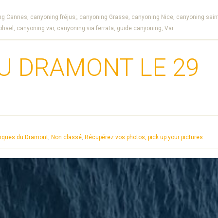
ng Cannes,
canyoning fréjus;,
canyoning Grasse,
canyoning Nice,
canyoning saint
phaël,
canyoning var,
canyoning via ferrata,
guide canyoning,
Var
U DRAMONT LE 29
lanques du Dramont
,
Non classé
,
Récupérez vos photos, pick up your pictures