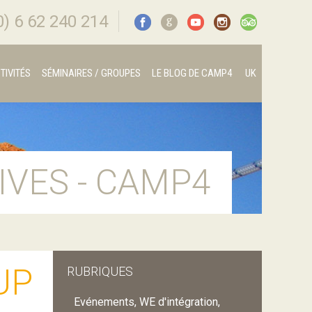
0) 6 62 240 214
G
TIVITÉS
SÉMINAIRES / GROUPES
LE BLOG DE CAMP4
UK
IVES - CAMP4
UP
RUBRIQUES
Evénements, WE d'intégration,