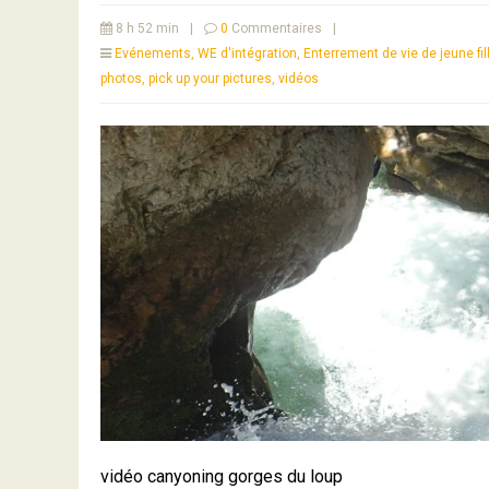
8 h 52 min
|
0
Commentaires
|
Evénements, WE d'intégration, Enterrement de vie de jeune fill
photos, pick up your pictures
,
vidéos
vidéo canyoning gorges du loup