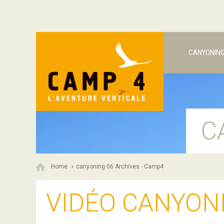
CANYONIN
C
Home
canyoning 06 Archives - Camp4
VIDÉO CANYON