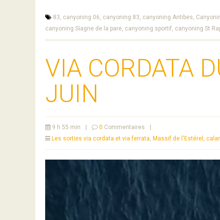
83,
canyoning 06,
canyoning 83,
canyoning Antibes,
Canyoni
canyoning Siagne de la pare,
canyoning sportif,
canyoning St Ra
VIA CORDATA D
JUIN
9 h 55 min
|
0
Commentaires
|
Les sorties via cordata et via ferrata
,
Massif de l'Estérel, ca