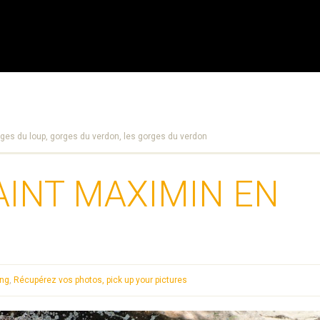
ges du loup,
gorges du verdon,
les gorges du verdon
AINT MAXIMIN EN
ing
,
Récupérez vos photos, pick up your pictures