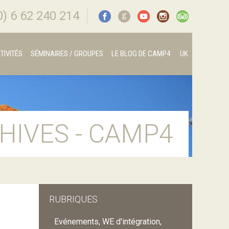
0) 6 62 240 214
G
TIVITÉS
SÉMINAIRES / GROUPES
LE BLOG DE CAMP4
UK
HIVES - CAMP4
RUBRIQUES
Evénements, WE d'intégration,