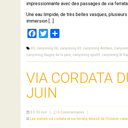
impressionnante avec des passages de via ferrata
Une eau limpide, de très belles vasques, plusieur
immersion […]
Facebook
Twitter
Partager
83,
canyoning 06,
canyoning 83,
canyoning Antibes,
Canyoni
canyoning Siagne de la pare,
canyoning sportif,
canyoning St Ra
VIA CORDATA D
JUIN
9 h 55 min
|
0
Commentaires
|
Les sorties via cordata et via ferrata
,
Massif de l'Estérel, ca