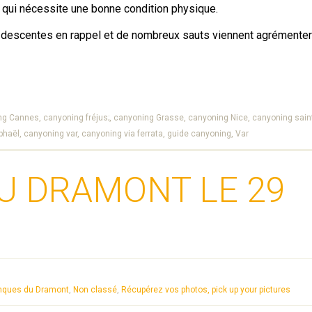
 qui nécessite une bonne condition physique.
s descentes en rappel et de nombreux sauts viennent agrémente
ng Cannes,
canyoning fréjus;,
canyoning Grasse,
canyoning Nice,
canyoning saint
phaël,
canyoning var,
canyoning via ferrata,
guide canyoning,
Var
U DRAMONT LE 29
lanques du Dramont
,
Non classé
,
Récupérez vos photos, pick up your pictures