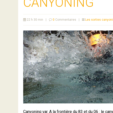
CANYONING
22 h 30 min
|
0
Commentaires
|
Les sorties canyon
Canyoning var. A la frontière du 83 et du 06 : le c