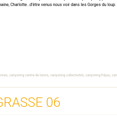
phaine, Charlotte…d’être venus nous voir dans les Gorges du loup.
annes,
canyoning centre de loisirs,
canyoning collectivités,
canyoning fréjus;,
can
GRASSE 06