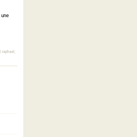
r une
 raphael,