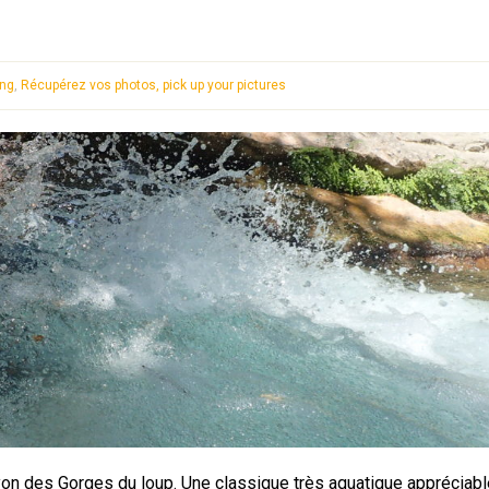
ing
,
Récupérez vos photos, pick up your pictures
anyon des Gorges du loup. Une classique très aquatique appréciab