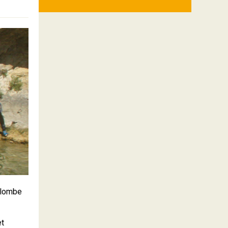
rplombe
et