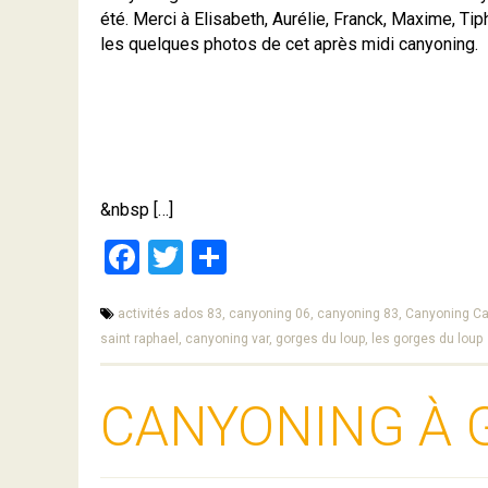
été. Merci à Elisabeth, Aurélie, Franck, Maxime, Ti
les quelques photos de cet après midi canyoning.
&nbsp […]
Facebook
Twitter
Partager
activités ados 83,
canyoning 06,
canyoning 83,
Canyoning C
saint raphael,
canyoning var,
gorges du loup,
les gorges du loup
CANYONING À 